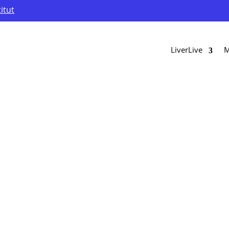
titut
LiverLive
M